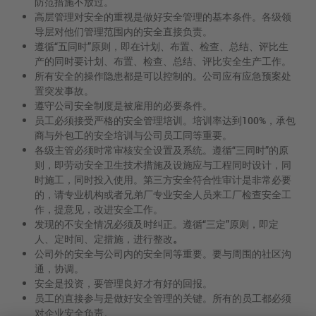
防范措施不放过。
高层管理对安全的重视是做好安全管理的基本条件。各级领
导层对他们管理范围内的安全直接负责。
遵循“五同时”原则，即在计划、布置、检查、总结、评比生
产的同时要计划、布置、检查、总结、评比安全生产工作。
所有安全的操作隐患都是可以控制的。公司应有应急预案处
置突发事故。
遵守公司安全制度是被雇用的必要条件。
员工必须接受严格的安全管理培训。培训率达到100%，承包
商与外包工的安全培训与公司员工同等重要。
各级主管必须时常审核安全设置及系统。遵循“三同时”的原
则，即劳动安全卫生技术措施及设施应与工程同时设计，同
时施工，同时投入使用。第三方安全符合性审计是非常必要
的，请专业机构或者兄弟厂专业安全人员来工厂检查安全工
作，提意见，改进安全工作。
发现的不安全情况必须及时纠正。遵循“三定”原则，即定
人、定时间、定措施，进行整改
。
公司外的安全与公司内的安全同等重要。要与周围的社区沟
通，协调。
安全是投资，要管理良好才有好的回报。
员工的直接参与是做好安全管理的关键。所有的员工都必须
对企业安全负责。