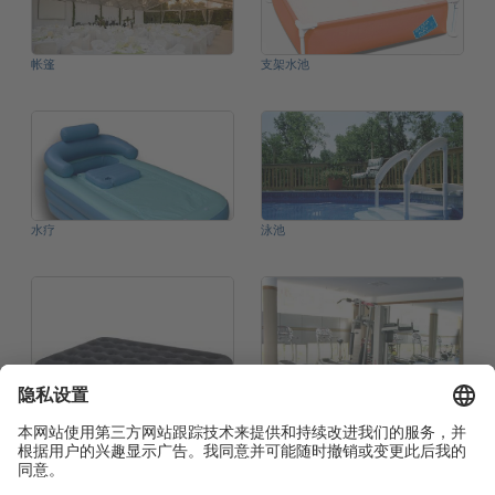
帐篷
支架水池
水疗
泳池
空气床
运动地板